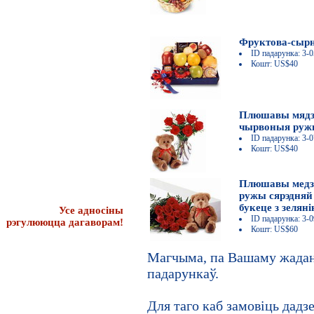
Фруктова-сыр
ID падарунка: 3-0
Кошт: US$40
Плюшавы мядзь
чырвоныя ру
ID падарунка: 3-0
Кошт: US$40
Плюшавы медзь
ружы сярэдняй 
букеце з зелян
Усе адносіны
ID падарунка: 3-0
рэгулююцца дагаворам!
Кошт: US$60
Магчыма, па Вашаму жадан
падарункаў.
Для таго каб замовіць дадз