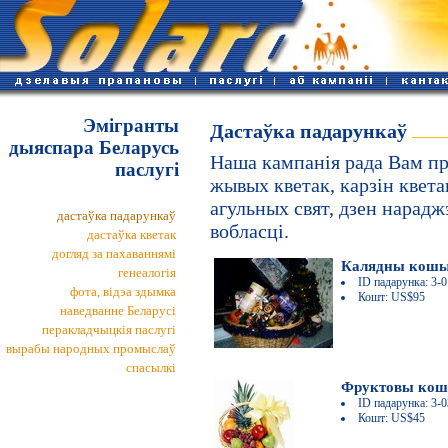
Эмігранты
Дастаўка падарункаў
дыяспара Беларусь
Наша кампанія рада Вам пр
паслугі
жывых кветак, карзін квета
агульных свят, дзен нарадж
дастаўка падарункаў
вобласці.
дастаўка кветак
догляд за пахаваннямі
Калядны кош
генеалогія
ID падарунка: 3-0
фота, відэа здымка
Кошт: US$95
наведванне Беларусі
перакладчыцкія паслугі
вырабы народных промыслаў
спасылкi
Фруктовы ко
ID падарунка: 3-0
Кошт: US$45