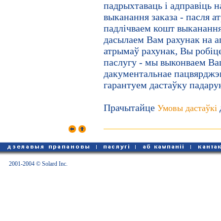
падрыхтаваць і адправіць 
выканання заказа - пасля 
падлічваем кошт выканання
дасылаем Вам рахунак на а
атрымаў рахунак, Вы робіц
паслугу - мы выконваем Ва
дакументальнае пацвярджэ
гарантуем дастаўку падару
Прачытайце
Умовы дастаўкі
2001-2004 © Solard Inc.